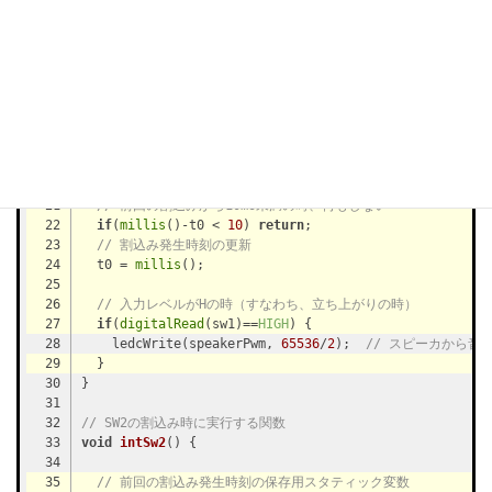
// スピーカ用ピンの設定
int
 speaker = 
25
// スピーカ用PWMチャンネルの設定
int
 speakerPwm = 
0
// SW1の割込み時に実行する関数
void
intSw1
()
// 前回の割込み発生時刻の保存用スタティック変数
static
int
 t0 = 
0
// 前回の割込みから10ms未満の時、何もしない
if
(
millis
()-t0 < 
10
) 
return
// 割込み発生時刻の更新
  t0 = 
millis
// 入力レベルがHの時（すなわち、立ち上がりの時）
if
(
digitalRead
(sw1)==
HIGH
    ledcWrite(speakerPwm, 
65536
/
2
);  
// スピーカから音
// SW2の割込み時に実行する関数
void
intSw2
()
// 前回の割込み発生時刻の保存用スタティック変数