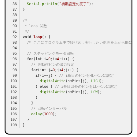
Serial
.
println
(
"初期設定の完了"
/*
 * loop 関数
 */
void
loop
()
/* ここにプログラム中で繰り返し実行したい処理を上から順に記
// ステッピングモータ回転
for
(
int
 i=
0
;i<
4
// 各動作ピンの出力設定
for
(
int
 j=
0
;j<
4
if
(i==j) { 
// i番目のピンをHレベルに設定
digitalWrite
(smPins[j], 
HIGH
      } 
else
 { 
// i番目以外のピンをLレベルに設定
digitalWrite
(smPins[j], 
LOW
// 回転インターバル
delay
(
1000