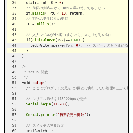
static
int
 t0 = 
0
// 前回の割込みから10ms未満の時、何もしない
if
(
millis
()-t0 < 
10
) 
return
// 割込み発生時刻の更新
  t0 = 
millis
// 入力レベルがHの時（すなわち、立ち上がりの時）
if
(
digitalRead
(sw2)==
HIGH
    ledcWrite(speakerPwm, 
0
);  
// スピーカの音を止める
/*
 * setup 関数
 */
void
setup
()
/* ここにプログラムの最初に1回だけ実行したい処理を上から順に
// シリアル通信を115200bpsで開始
Serial
.
begin
(
115200
Serial
.
println
(
"初期設定の開始"
// スイッチの初期設定