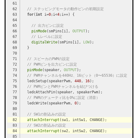
// ステッピングモータの動作ピンの初期設定
for
(
int
 i=
0
;i<
4
// 出力ピンに設定
pinMode
(smPins[i], 
OUTPUT
// Lレベルに設定
digitalWrite
(smPins[i], 
LOW
// スピーカのPWMの設定
// PWMピンを出力ピンに設定
pinMode
(speaker, 
OUTPUT
// PWMチャンネルを440Hz、16ビット（0〜65536）に設定
  ledcSetup(speakerPwm, 
440
, 
16
// PWMピンとPWMチャンネルを結びつける
// PWMのデューティ比を0%に設定（消音）
  ledcWrite(speakerPwm, 
0
// SW1の割込みの設定
attachInterrupt
// SW2の割込みの設定
attachInterrupt