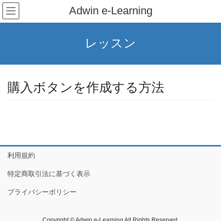
コ
ナ
Adwin e-Learning
ン
ビ
テ
ゲ
ン
ー
レッスン
ツ
シ
へ
ョ
ス
ン
キ
に
購入ボタンを作成する方法
ッ
移
プ
動
利用規約
特定商取引法に基づく表示
プライバシーポリシー
Copyright © Adwin e-Learning All Rights Reserved.