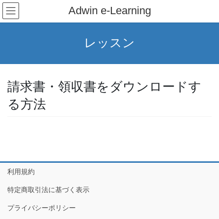
コ
ナ
Adwin e-Learning
ン
ビ
テ
ゲ
ン
ー
レッスン
ツ
シ
へ
ョ
ス
ン
キ
に
請求書・領収書をダウンロードす
ッ
移
プ
動
る方法
利用規約
特定商取引法に基づく表示
プライバシーポリシー